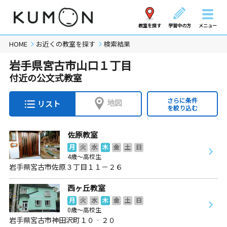
教室を探す
学習中の方
メニュー
HOME
お近くの教室を探す
検索結果
岩手県宮古市山口１丁目
付近の公文式教室
さらに条件
地図
リスト
を絞り込む
佐原教室
月
火
水
木
金
土
日
4歳～高校生
岩手県宮古市佐原３丁目１１－２６
西ヶ丘教室
月
火
水
木
金
土
日
0歳～高校生
岩手県宮古市神田沢町１０‐２０