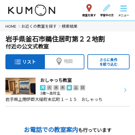
教室を探す
学習中の方
メニュー
HOME
お近くの教室を探す
検索結果
岩手県釜石市鵜住居町第２２地割
付近の公文式教室
さらに条件
地図
リスト
を絞り込む
おしゃっち教室
月
火
水
木
金
土
日
3歳～高校生
岩手県上閉伊郡大槌町末広町１－１５ おしゃっち
お電話での教室案内
も行っています