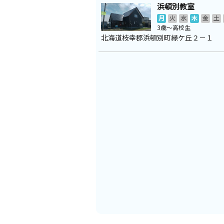
浜頓別教室
月
火
水
木
金
土
3歳～高校生
北海道枝幸郡浜頓別町緑ケ丘２－１