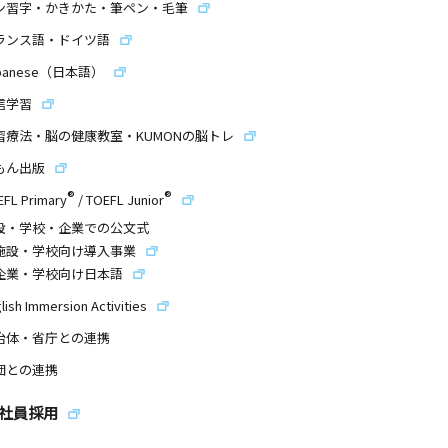
ン習字・かきかた・筆ペン・毛筆
ランス語・ドイツ語
panese（日本語）
信学習
習療法・脳の健康教室・KUMONの脳トレ
もん出版
®
®
EFL Primary
/
TOEFL Junior
設・学校・企業での公文式
施設・学校向け導入事業
企業・学校向け日本語
lish Immersion Activities
治体・省庁との連携
団との連携
社員採用