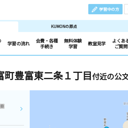
学習中の方
KUMONの原点
の
会費・各種
無料体験
よくあ
学習の流れ
教室見学
手続き
学習
ご質問
富町豊富東二条１丁目
付近の公
日