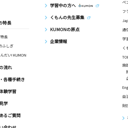
ペ
学習中の方へ
フ
くもんの先生募集
Ja
の特長
KUMONの原点
通
の特長
学
企業情報
Nのふしぎ
く
んだい! KUMON
TO
施
の流れ
・各種手続き
Eng
体験学習
自
見学
財
あるご質問
い合わせ