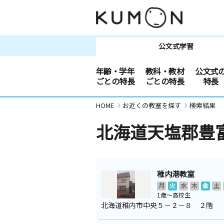
公文式学習
年齢・学年
教科・教材
公文式
ごとの特長
ごとの特長
特長
HOME
お近くの教室を探す
検索結果
北海道天塩郡豊
稚内港教室
月
火
水
木
金
土
1歳～高校生
北海道稚内市中央５－２－８ ２階