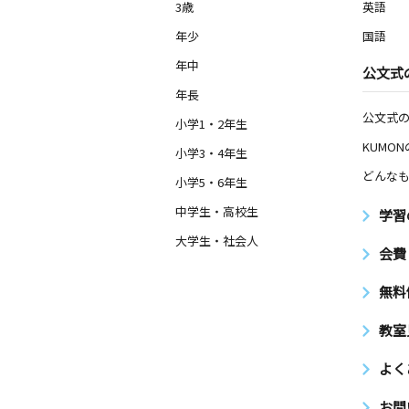
3歳
英語
年少
国語
年中
公文式
年長
公文式
小学1・2年生
KUMO
小学3・4年生
どんなも
小学5・6年生
中学生・高校生
学習
大学生・社会人
会費
無料
教室
よく
お問