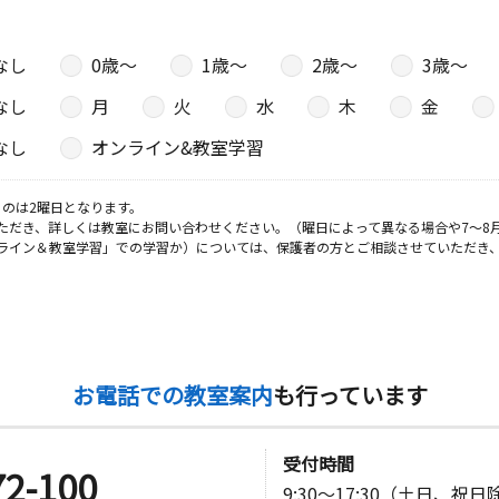
なし
0歳〜
1歳〜
2歳〜
3歳〜
なし
月
火
水
木
金
なし
オンライン&教室学習
のは2曜日となります。
ただき、詳しくは教室にお問い合わせください。（曜日によって異なる場合や7～8
ライン＆教室学習」での学習か）については、保護者の方とご相談させていただき
お電話での教室案内
も行っています
受付時間
72-100
9:30～17:30（土日、祝