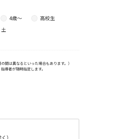
4歳〜
高校生
土
月の間は異なるといった場合もあります。）
、指導者が随時指定します。
日除く）