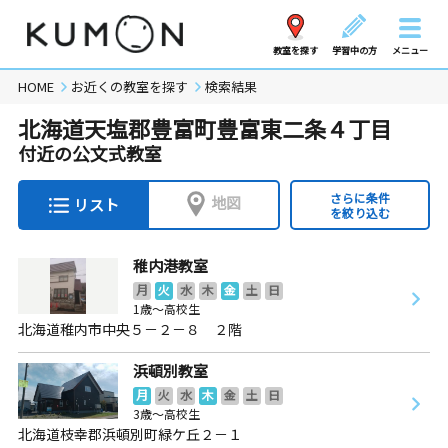
教室を探す
学習中の方
メニュー
HOME
お近くの教室を探す
検索結果
北海道天塩郡豊富町豊富東二条４丁目
付近の公文式教室
さらに条件
地図
リスト
を絞り込む
稚内港教室
月
火
水
木
金
土
日
1歳～高校生
北海道稚内市中央５－２－８ ２階
浜頓別教室
月
火
水
木
金
土
日
3歳～高校生
北海道枝幸郡浜頓別町緑ケ丘２－１