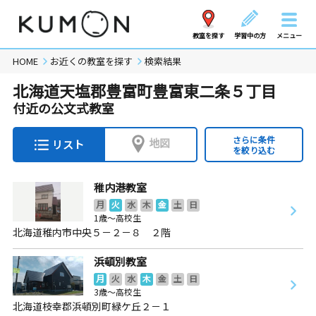
教室を探す
学習中の方
メニュー
HOME
お近くの教室を探す
検索結果
北海道天塩郡豊富町豊富東二条５丁目
付近の公文式教室
さらに条件
地図
リスト
を絞り込む
稚内港教室
月
火
水
木
金
土
日
1歳～高校生
北海道稚内市中央５－２－８ ２階
浜頓別教室
月
火
水
木
金
土
日
3歳～高校生
北海道枝幸郡浜頓別町緑ケ丘２－１