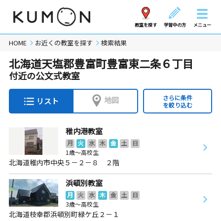
教室を探す
学習中の方
メニュー
HOME
お近くの教室を探す
検索結果
北海道天塩郡豊富町豊富東二条６丁目
付近の公文式教室
さらに条件
地図
リスト
を絞り込む
稚内港教室
月
火
水
木
金
土
日
1歳～高校生
北海道稚内市中央５－２－８ ２階
浜頓別教室
月
火
水
木
金
土
日
3歳～高校生
北海道枝幸郡浜頓別町緑ケ丘２－１