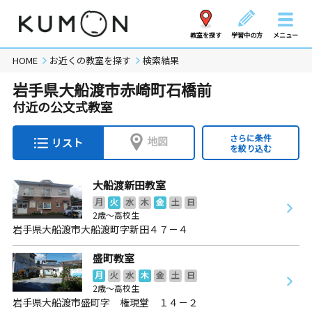
教室を探す
学習中の方
メニュー
HOME
お近くの教室を探す
検索結果
岩手県大船渡市赤崎町石橋前
付近の公文式教室
さらに条件
地図
リスト
を絞り込む
大船渡新田教室
月
火
水
木
金
土
日
2歳～高校生
岩手県大船渡市大船渡町字新田４７－４
盛町教室
月
火
水
木
金
土
日
2歳～高校生
岩手県大船渡市盛町字 権現堂 １４－２