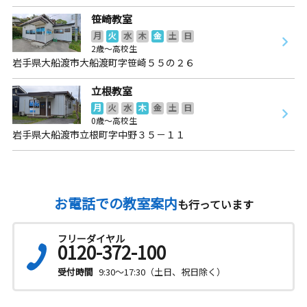
笹崎教室
月
火
水
木
金
土
日
2歳～高校生
岩手県大船渡市大船渡町字笹崎５５の２６
立根教室
月
火
水
木
金
土
日
0歳～高校生
岩手県大船渡市立根町字中野３５－１１
お電話での教室案内
も行っています
フリーダイヤル
0120-372-100
受付時間
9:30～17:30（土日、祝日除く）