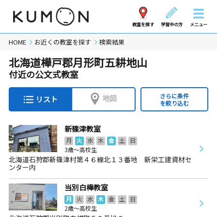
教室を探す
学習中の方
メニュー
HOME
お近くの教室を探す
検索結果
北海道樺戸郡月形町五耕地山
付近の公文式教室
さらに条件
地図
リスト
を絞り込む
新篠津教室
月
火
水
木
金
土
日
3歳～高校生
北海道石狩郡新篠津村第４６線北１３番地 新栄工建資材セ
ンター内
当別白樺教室
月
火
水
木
金
土
日
2歳～高校生