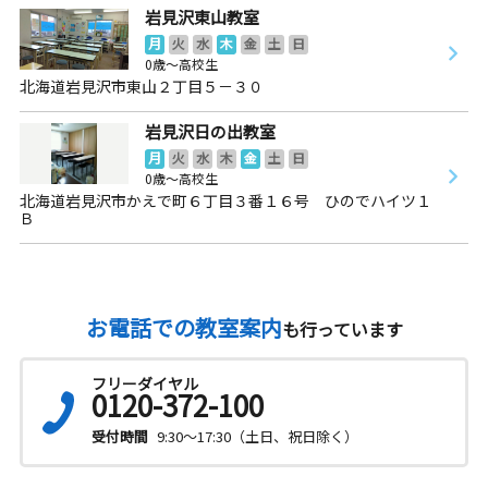
岩見沢東山教室
月
火
水
木
金
土
日
0歳～高校生
北海道岩見沢市東山２丁目５－３０
岩見沢日の出教室
月
火
水
木
金
土
日
0歳～高校生
北海道岩見沢市かえで町６丁目３番１６号 ひのでハイツ１
Ｂ
お電話での教室案内
も行っています
フリーダイヤル
0120-372-100
受付時間
9:30～17:30（土日、祝日除く）