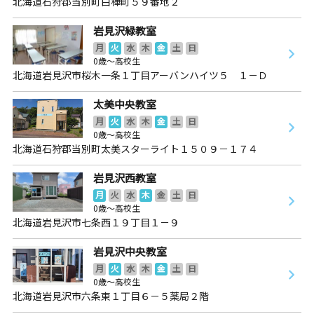
北海道石狩郡当別町白樺町５９番地２
岩見沢緑教室
月
火
水
木
金
土
日
0歳～高校生
北海道岩見沢市桜木一条１丁目アーバンハイツ５ １－Ｄ
太美中央教室
月
火
水
木
金
土
日
0歳～高校生
北海道石狩郡当別町太美スターライト１５０９－１７４
岩見沢西教室
月
火
水
木
金
土
日
0歳～高校生
北海道岩見沢市七条西１９丁目１－９
岩見沢中央教室
月
火
水
木
金
土
日
0歳～高校生
北海道岩見沢市六条東１丁目６－５薬局２階