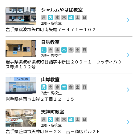
シャルムやはば教室
月
火
水
木
金
土
日
2歳～高校生
岩手県紫波郡矢巾町南矢幅７－４７１－１０２
日詰教室
月
火
水
木
金
土
日
2歳～高校生
岩手県紫波郡紫波町日詰字中新田２０９－１ ウッディハウ
ス寺澤１０２号
山岸教室
月
火
水
木
金
土
日
2歳～高校生
岩手県盛岡市山岸２丁目１２－１５
天神町教室
月
火
水
木
金
土
日
2歳～高校生
岩手県盛岡市天神町９－２３ 吉三商店ビル２Ｆ