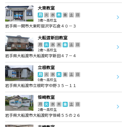
大東教室
月
火
水
木
金
土
日
3歳～高校生
岩手県一関市大東町摺沢字石倉４０－３
大船渡新田教室
月
火
水
木
金
土
日
2歳～高校生
岩手県大船渡市大船渡町字新田４７－４
立根教室
月
火
水
木
金
土
日
0歳～高校生
岩手県大船渡市立根町字中野３５－１１
笹崎教室
月
火
水
木
金
土
日
2歳～高校生
岩手県大船渡市大船渡町字笹崎５５の２６
末崎教室