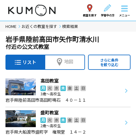
教室を探す
学習中の方
メニュー
HOME
お近くの教室を探す
検索結果
岩手県陸前高田市矢作町清水川
付近の公文式教室
さらに条件
地図
リスト
を絞り込む
高田教室
月
火
水
木
金
土
日
3歳～高校生
岩手県陸前高田市高田町鳴石 ４０－１１
盛町教室
月
火
水
木
金
土
日
2歳～高校生
岩手県大船渡市盛町字 権現堂 １４－２