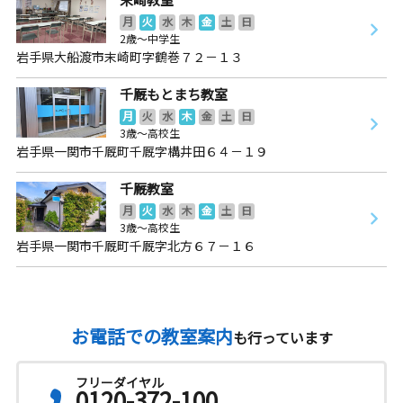
月
火
水
木
金
土
日
2歳～中学生
岩手県大船渡市末崎町字鶴巻７２－１３
千厩もとまち教室
月
火
水
木
金
土
日
3歳～高校生
岩手県一関市千厩町千厩字構井田６４－１９
千厩教室
月
火
水
木
金
土
日
3歳～高校生
岩手県一関市千厩町千厩字北方６７－１６
お電話での教室案内
も行っています
フリーダイヤル
0120-372-100