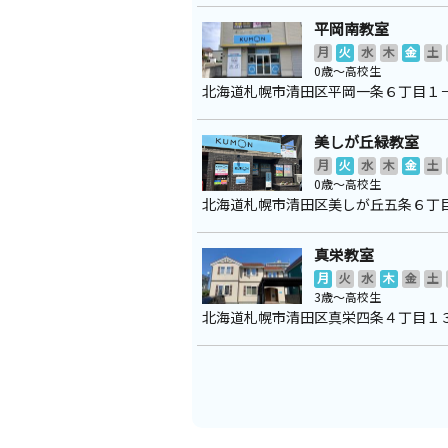
平岡南教室
月
火
水
木
金
土
0歳～高校生
北海道札幌市清田区平岡一条６丁目１
美しが丘緑教室
月
火
水
木
金
土
0歳～高校生
北海道札幌市清田区美しが丘五条６丁
真栄教室
月
火
水
木
金
土
3歳～高校生
北海道札幌市清田区真栄四条４丁目１