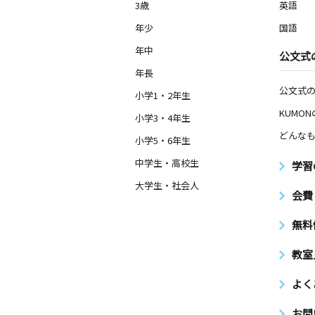
3歳
英語
年少
国語
年中
公文式
年長
公文式
小学1・2年生
KUMO
小学3・4年生
どんなも
小学5・6年生
中学生・高校生
学習
大学生・社会人
会費
無料
教室
よく
お問