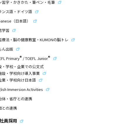
ン習字・かきかた・筆ペン・毛筆
ランス語・ドイツ語
panese（日本語）
信学習
習療法・脳の健康教室・KUMONの脳トレ
もん出版
®
®
EFL Primary
/
TOEFL Junior
設・学校・企業での公文式
施設・学校向け導入事業
企業・学校向け日本語
lish Immersion Activities
治体・省庁との連携
団との連携
社員採用