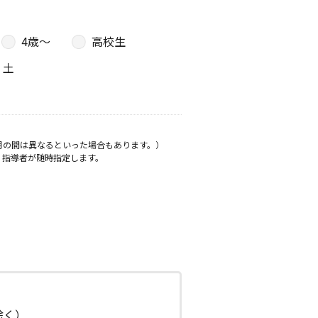
4歳〜
高校生
土
月の間は異なるといった場合もあります。）
、指導者が随時指定します。
日除く）