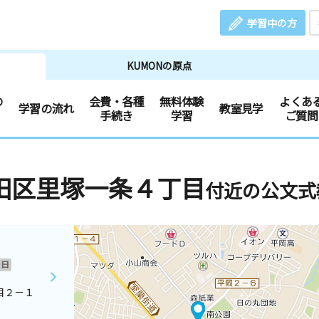
学習中の方
KUMONの原点
の
会費・各種
無料体験
よくあ
学習の流れ
教室見学
手続き
学習
ご質問
田区里塚一条４丁目
付近の公文式
日
目２－１