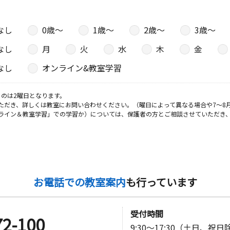
なし
0歳〜
1歳〜
2歳〜
3歳〜
なし
月
火
水
木
金
なし
オンライン&教室学習
のは2曜日となります。
ただき、詳しくは教室にお問い合わせください。（曜日によって異なる場合や7～8
ライン＆教室学習」での学習か）については、保護者の方とご相談させていただき
お電話での教室案内
も行っています
受付時間
72-100
9:30～17:30（土日、祝