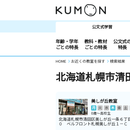
公文式学習
年齢・学年
教科・教材
公文式
ごとの特長
ごとの特長
特長
HOME
お近くの教室を探す
検索結果
北海道札幌市清
美しが丘教室
月
火
水
木
金
土
0歳～高校生
北海道札幌市清田区美しが丘一条６丁
０ ベルフロント札幌美しが丘１－Ｃ