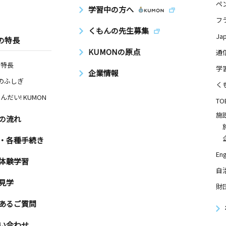
ペ
学習中の方へ
フ
くもんの先生募集
Ja
の特長
KUMONの原点
通
の特長
学
企業情報
Nのふしぎ
く
んだい! KUMON
TO
施
の流れ
・各種手続き
Eng
体験学習
自
見学
財
あるご質問
い合わせ