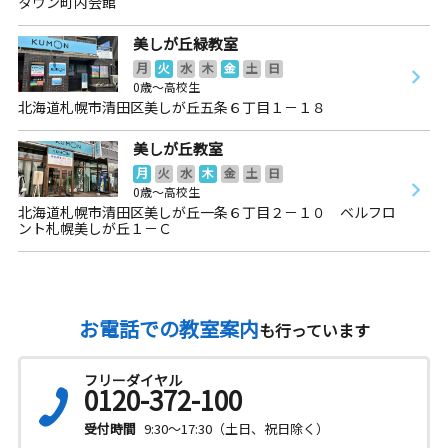
タウン町内会館
美しが丘緑教室
月
火
水
木
金
土
日
0歳～高校生
北海道札幌市清田区美しが丘五条６丁目１－１８
美しが丘教室
月
火
水
木
金
土
日
0歳～高校生
北海道札幌市清田区美しが丘一条６丁目２－１０ ベルフロ
ント札幌美しが丘１－Ｃ
お電話での教室案内
も行っています
フリーダイヤル
0120-372-100
受付時間
9:30～17:30（土日、祝日除く）