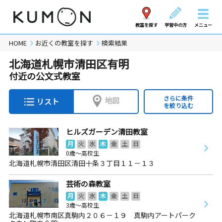
教室を探す
学習中の方
メニュー
HOME
お近くの教室を探す
検索結果
北海道札幌市清田区有明
付近の公文式教室
さらに条件
地図
リスト
を絞り込む
ヒルズガーデン清田教室
月
火
水
木
金
土
日
0歳～高校生
北海道札幌市清田区清田十条３丁目１１－１３
芸術の森教室
月
火
水
木
金
土
日
3歳～高校生
北海道札幌市南区真駒内２０６－１９ 真駒内アートパーク