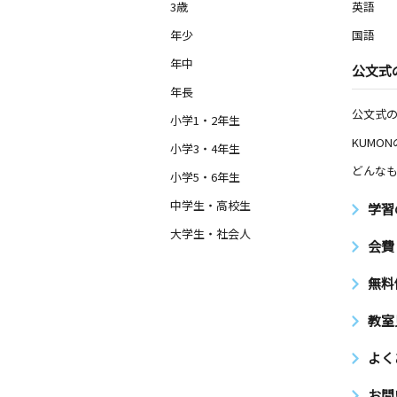
3歳
英語
年少
国語
年中
公文式
年長
公文式
小学1・2年生
KUMO
小学3・4年生
どんなも
小学5・6年生
中学生・高校生
学習
大学生・社会人
会費
無料
教室
よく
お問