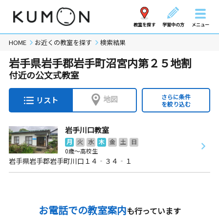
教室を探す
学習中の方
メニュー
HOME
お近くの教室を探す
検索結果
岩手県岩手郡岩手町沼宮内第２５地割
付近の公文式教室
さらに条件
地図
リスト
を絞り込む
岩手川口教室
月
火
水
木
金
土
日
0歳～高校生
岩手県岩手郡岩手町川口１４‐３４‐１
お電話での教室案内
も行っています