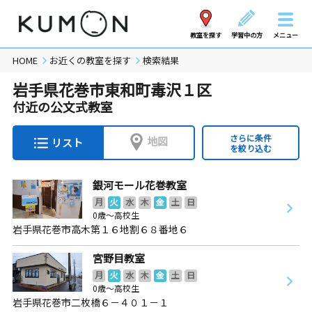
教室を探す
学習中の方
メニュー
HOME
お近くの教室を探す
検索結果
岩手県花巻市東和町毒沢１区
付近の公文式教室
さらに条件
地図
リスト
を絞り込む
銀河モール花巻教室
月
火
水
木
金
土
日
0歳～高校生
岩手県花巻市高木第１６地割６８番地６
宮野目教室
月
火
水
木
金
土
日
0歳～高校生
岩手県花巻市二枚橋６－４０１－１