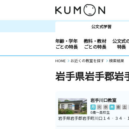
公文式学習
年齢・学年
教科・教材
公文式
ごとの特長
ごとの特長
特長
HOME
お近くの教室を探す
検索結果
岩手県岩手郡岩
岩手川口教室
月
火
水
木
金
土
0歳～高校生
岩手県岩手郡岩手町川口１４‐３４‐