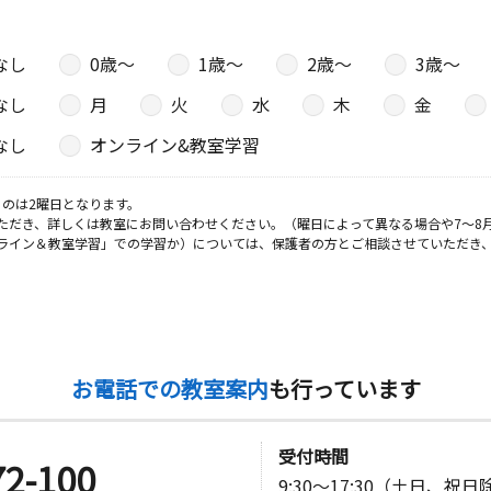
なし
0歳〜
1歳〜
2歳〜
3歳〜
なし
月
火
水
木
金
なし
オンライン&教室学習
のは2曜日となります。
ただき、詳しくは教室にお問い合わせください。（曜日によって異なる場合や7～8
ライン＆教室学習」での学習か）については、保護者の方とご相談させていただき
お電話での教室案内
も行っています
受付時間
72-100
9:30～17:30（土日、祝