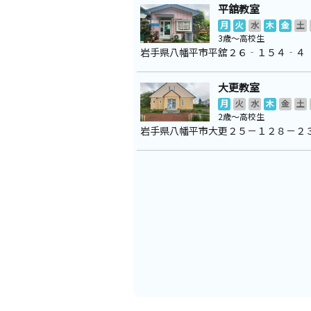
平舘教室
月
火
水
木
金
土
3歳～高校生
岩手県八幡平市平舘２６‐１５４‐４
大更教室
月
火
水
木
金
土
2歳～高校生
岩手県八幡平市大更２５－１２８－２