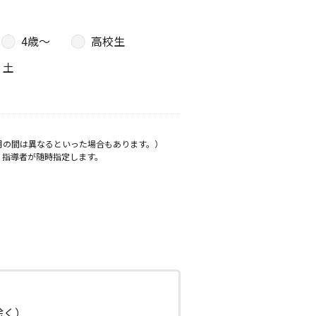
4歳〜
高校生
土
月の間は異なるといった場合もあります。）
、指導者が随時指定します。
日除く）