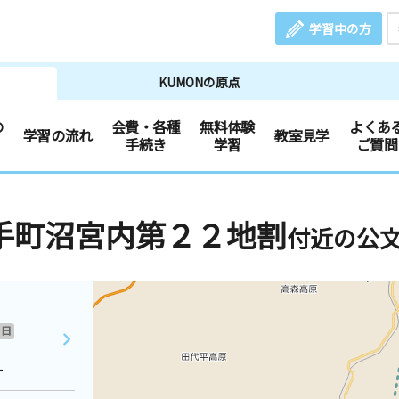
学習中の方
KUMONの原点
の
会費・各種
無料体験
よくあ
学習の流れ
教室見学
手続き
学習
ご質問
手町沼宮内第２２地割
付近の公
日
１