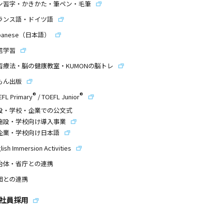
ン習字・かきかた・筆ペン・毛筆
ランス語・ドイツ語
panese（日本語）
信学習
習療法・脳の健康教室・KUMONの脳トレ
もん出版
®
®
EFL Primary
/
TOEFL Junior
設・学校・企業での公文式
施設・学校向け導入事業
企業・学校向け日本語
lish Immersion Activities
治体・省庁との連携
団との連携
社員採用