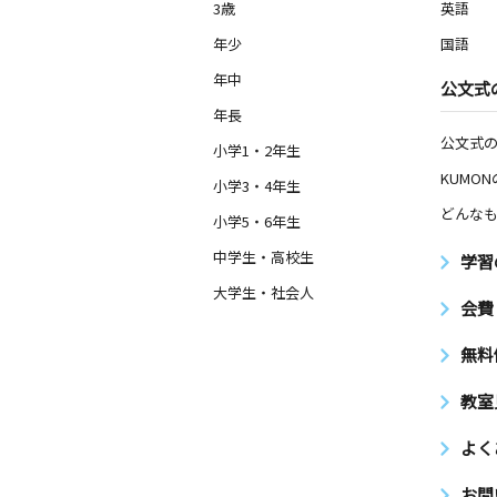
3歳
英語
年少
国語
年中
公文式
年長
公文式
小学1・2年生
KUMO
小学3・4年生
どんなも
小学5・6年生
中学生・高校生
学習
大学生・社会人
会費
無料
教室
よく
お問