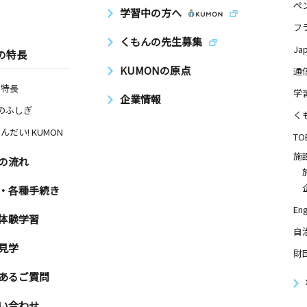
ペ
学習中の方へ
フ
くもんの先生募集
Ja
の特長
KUMONの原点
通
の特長
学
企業情報
Nのふしぎ
く
んだい! KUMON
TO
施
の流れ
・各種手続き
Eng
体験学習
自
見学
財
あるご質問
い合わせ