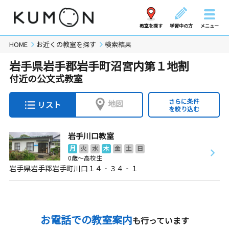
教室を探す
学習中の方
メニュー
HOME
お近くの教室を探す
検索結果
岩手県岩手郡岩手町沼宮内第１地割
付近の公文式教室
さらに条件
地図
リスト
を絞り込む
岩手川口教室
月
火
水
木
金
土
日
0歳～高校生
岩手県岩手郡岩手町川口１４‐３４‐１
お電話での教室案内
も行っています