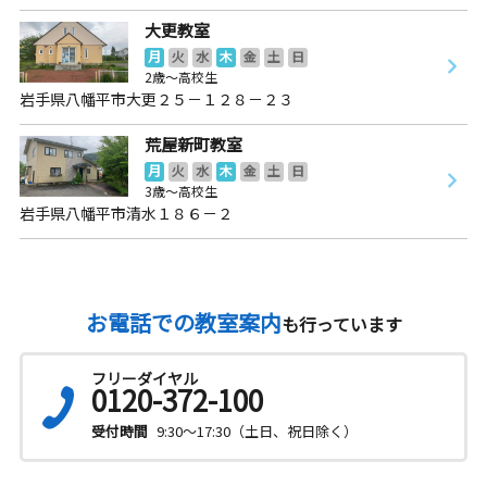
大更教室
月
火
水
木
金
土
日
2歳～高校生
岩手県八幡平市大更２５－１２８－２３
荒屋新町教室
月
火
水
木
金
土
日
3歳～高校生
岩手県八幡平市清水１８６－２
お電話での教室案内
も行っています
フリーダイヤル
0120-372-100
受付時間
9:30～17:30（土日、祝日除く）