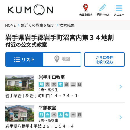
教室を探す
学習中の方
メニュー
HOME
お近くの教室を探す
検索結果
岩手県岩手郡岩手町沼宮内第３４地割
付近の公文式教室
さらに条件
地図
リスト
を絞り込む
岩手川口教室
月
火
水
木
金
土
日
0歳～高校生
岩手県岩手郡岩手町川口１４‐３４‐１
平舘教室
月
火
水
木
金
土
日
3歳～高校生
岩手県八幡平市平舘２６‐１５４‐４