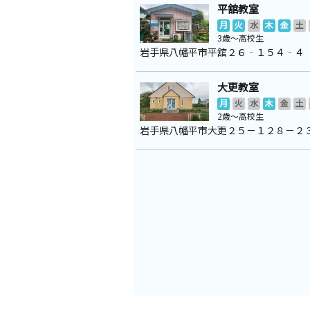
平舘教室
月
火
水
木
金
土
3歳～高校生
岩手県八幡平市平舘２６‐１５４‐４
大更教室
月
火
水
木
金
土
2歳～高校生
岩手県八幡平市大更２５－１２８－２