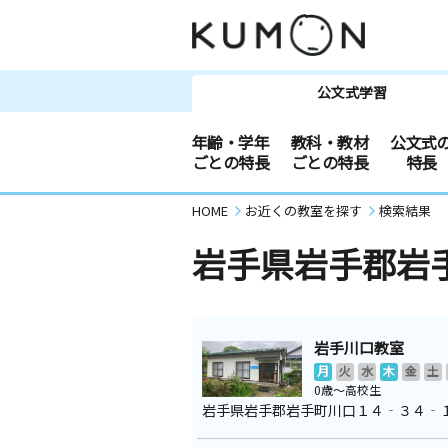
公文式学習
年齢・学年
教科・教材
公文式
ごとの特長
ごとの特長
特長
HOME
お近くの教室を探す
検索結果
岩手県岩手郡岩
岩手川口教室
月
火
水
木
金
土
0歳～高校生
岩手県岩手郡岩手町川口１４‐３４‐