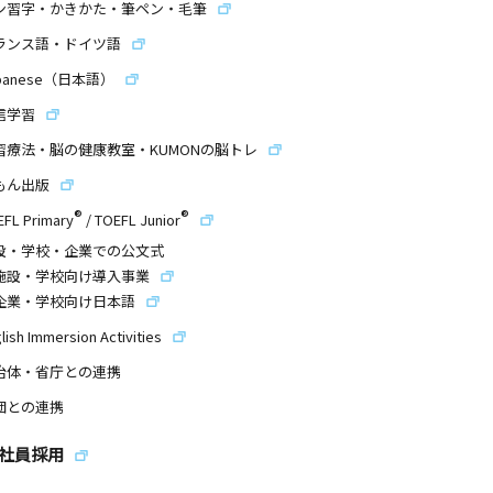
ン習字・かきかた・筆ペン・毛筆
ランス語・ドイツ語
panese（日本語）
信学習
習療法・脳の健康教室・KUMONの脳トレ
もん出版
®
®
EFL Primary
/
TOEFL Junior
設・学校・企業での公文式
施設・学校向け導入事業
企業・学校向け日本語
lish Immersion Activities
治体・省庁との連携
団との連携
社員採用