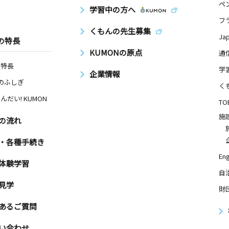
ペ
学習中の方へ
フ
くもんの先生募集
Ja
の特長
KUMONの原点
通
の特長
学
企業情報
Nのふしぎ
く
んだい! KUMON
TO
施
の流れ
・各種手続き
Eng
体験学習
自
見学
財
あるご質問
い合わせ