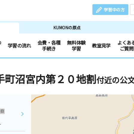
学習中の方
KUMONの原点
の
会費・各種
無料体験
よくあ
学習の流れ
教室見学
手続き
学習
ご質問
手町沼宮内第２０地割
付近の公
日
１