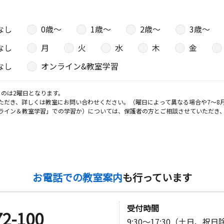
なし
0歳〜
1歳〜
2歳〜
3歳〜
なし
月
火
水
木
金
なし
オンライン&教室学習
のは2曜日となります。
ただき、詳しくは教室にお問い合わせください。（曜日によって異なる場合や7～8
ライン＆教室学習」での学習か）については、保護者の方とご相談させていただき
お電話での教室案内
も行っています
受付時間
72-100
9:30～17:30（土日、祝