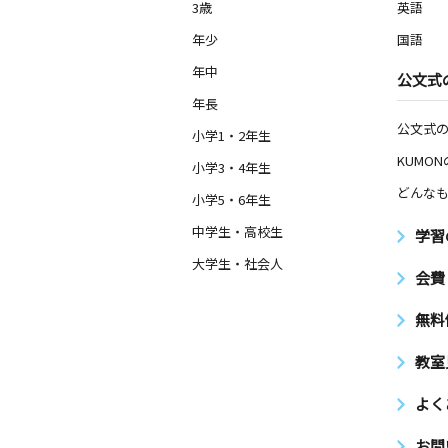
3歳
英語
年少
国語
年中
公文式
年長
公文式
小学1・2年生
KUMO
小学3・4年生
どんなも
小学5・6年生
中学生・高校生
学習
大学生・社会人
会費
無料
教室
よく
お問