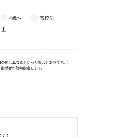
4歳〜
高校生
土
月の間は異なるといった場合もあります。）
、指導者が随時指定します。
日除く）