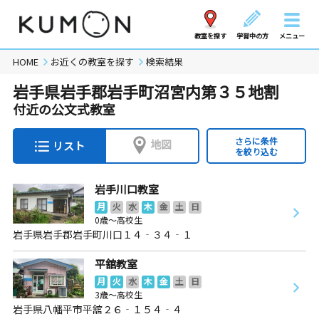
教室を探す
学習中の方
メニュー
HOME
お近くの教室を探す
検索結果
岩手県岩手郡岩手町沼宮内第３５地割
付近の公文式教室
さらに条件
地図
リスト
を絞り込む
岩手川口教室
月
火
水
木
金
土
日
0歳～高校生
岩手県岩手郡岩手町川口１４‐３４‐１
平舘教室
月
火
水
木
金
土
日
3歳～高校生
岩手県八幡平市平舘２６‐１５４‐４