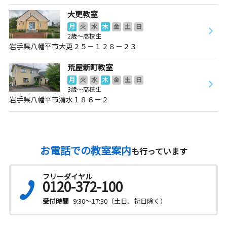
大更教室
月
火
水
木
金
土
日
2歳～高校生
岩手県八幡平市大更２５－１２８－２３
荒屋新町教室
月
火
水
木
金
土
日
3歳～高校生
岩手県八幡平市清水１８６－２
お電話での教室案内
も行っています
フリーダイヤル
0120-372-100
受付時間
9:30～17:30（土日、祝日除く）