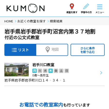
教室を探す
学習中の方
メニュー
HOME
お近くの教室を探す
検索結果
岩手県岩手郡岩手町沼宮内第３７地割
付近の公文式教室
さらに条件
地図
リスト
を絞り込む
岩手川口教室
月
火
水
木
金
土
日
0歳～高校生
岩手県岩手郡岩手町川口１４‐３４‐１
お電話での教室案内
も行っています