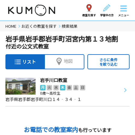
教室を探す
学習中の方
メニュー
HOME
お近くの教室を探す
検索結果
岩手県岩手郡岩手町沼宮内第１３地割
付近の公文式教室
さらに条件
地図
リスト
を絞り込む
岩手川口教室
月
火
水
木
金
土
日
0歳～高校生
岩手県岩手郡岩手町川口１４‐３４‐１
お電話での教室案内
も行っています