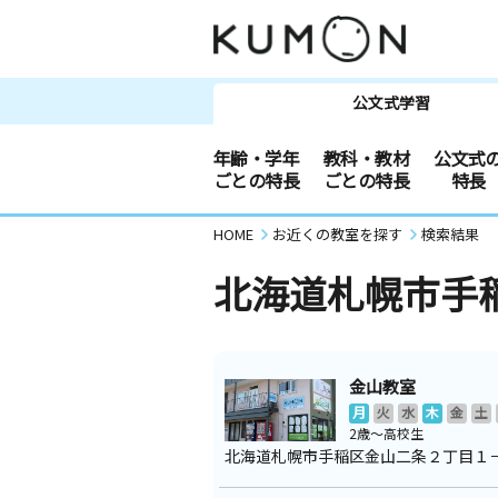
公文式学習
年齢・学年
教科・教材
公文式
ごとの特長
ごとの特長
特長
HOME
お近くの教室を探す
検索結果
北海道札幌市手
金山教室
月
火
水
木
金
土
2歳～高校生
北海道札幌市手稲区金山二条２丁目１