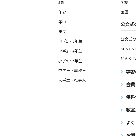
3歳
英語
年少
国語
年中
公文式
年長
公文式
小学1・2年生
KUMO
小学3・4年生
どんなも
小学5・6年生
中学生・高校生
学習
大学生・社会人
会費
無料
教室
よく
お問