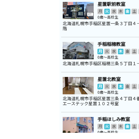
星置駅前教室
月
火
水
木
金
土
0歳～高校生
北海道札幌市手稲区星置一条３丁目４
階
手稲稲穂教室
月
火
水
木
金
土
0歳～高校生
北海道札幌市手稲区稲穂三条５丁目１
星置北教室
月
火
水
木
金
土
0歳～高校生
北海道札幌市手稲区星置三条４丁目
エーステック星置１０２号室
手稲ほしみ教室
月
火
水
木
金
土
0歳～高校生
北海道札幌市手稲区星置二条８丁目２