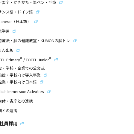
ン習字・かきかた・筆ペン・毛筆
ランス語・ドイツ語
panese（日本語）
信学習
習療法・脳の健康教室・KUMONの脳トレ
もん出版
®
®
EFL Primary
/
TOEFL Junior
設・学校・企業での公文式
施設・学校向け導入事業
企業・学校向け日本語
lish Immersion Activities
治体・省庁との連携
団との連携
社員採用