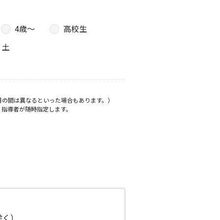
4歳〜
高校生
土
月の間は異なるといった場合もあります。）
、指導者が随時指定します。
日除く）