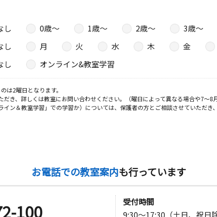
なし
0歳〜
1歳〜
2歳〜
3歳〜
なし
月
火
水
木
金
なし
オンライン&教室学習
のは2曜日となります。
ただき、詳しくは教室にお問い合わせください。（曜日によって異なる場合や7～8
ライン＆教室学習」での学習か）については、保護者の方とご相談させていただき
お電話での教室案内
も行っています
受付時間
72-100
9:30～17:30（土日、祝