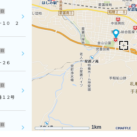
日
－１０ ２
日
－２６
日
４番１２号
日
1km
番８号