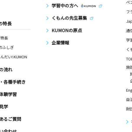
ペ
学習中の方へ
フ
くもんの先生募集
Ja
の特長
KUMONの原点
通
の特長
学
企業情報
Nのふしぎ
く
んだい! KUMON
TO
施
の流れ
・各種手続き
Eng
体験学習
自
見学
財
あるご質問
い合わせ