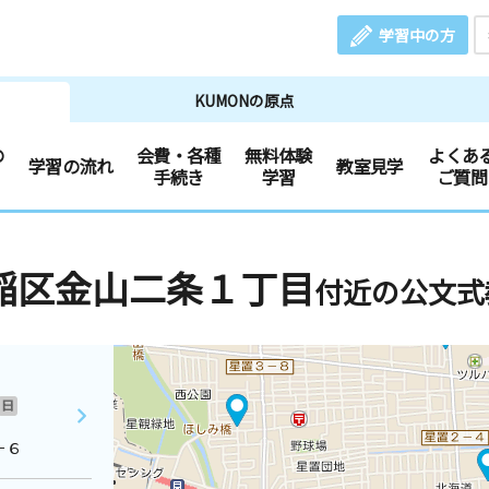
学習中の方
KUMONの原点
の
会費・各種
無料体験
よくあ
学習の流れ
教室見学
手続き
学習
ご質問
稲区金山二条１丁目
付近の公文式
日
－６