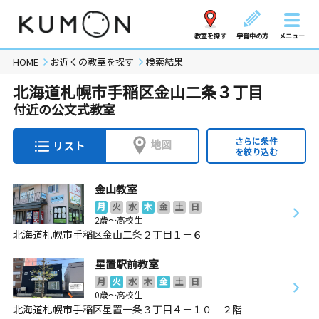
教室を探す
学習中の方
メニュー
HOME
お近くの教室を探す
検索結果
北海道札幌市手稲区金山二条３丁目
付近の公文式教室
さらに条件
地図
リスト
を絞り込む
金山教室
月
火
水
木
金
土
日
2歳～高校生
北海道札幌市手稲区金山二条２丁目１－６
星置駅前教室
月
火
水
木
金
土
日
0歳～高校生
北海道札幌市手稲区星置一条３丁目４－１０ ２階