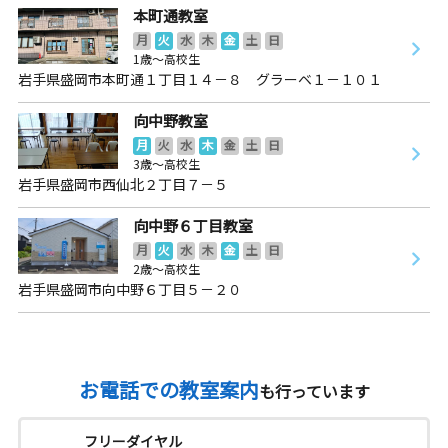
本町通教室
月
火
水
木
金
土
日
1歳～高校生
岩手県盛岡市本町通１丁目１４－８ グラーベ１－１０１
向中野教室
月
火
水
木
金
土
日
3歳～高校生
岩手県盛岡市西仙北２丁目７－５
向中野６丁目教室
月
火
水
木
金
土
日
2歳～高校生
岩手県盛岡市向中野６丁目５－２０
お電話での教室案内
も行っています
フリーダイヤル