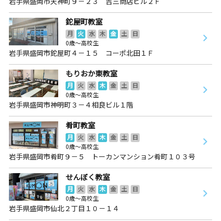
岩手県盛岡市天神町９－２３ 吉三商店ビル２Ｆ
鉈屋町教室
月
火
水
木
金
土
日
0歳～高校生
岩手県盛岡市鉈屋町４－１５ コーポ北田１Ｆ
もりおか東教室
月
火
水
木
金
土
日
0歳～高校生
岩手県盛岡市神明町３－４相良ビル１階
肴町教室
月
火
水
木
金
土
日
0歳～高校生
岩手県盛岡市肴町９－５ トーカンマンション肴町１０３号
せんぼく教室
月
火
水
木
金
土
日
0歳～高校生
岩手県盛岡市仙北２丁目１０－１４