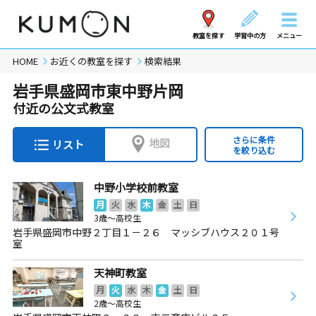
教室を探す
学習中の方
メニュー
HOME
お近くの教室を探す
検索結果
岩手県盛岡市東中野片岡
付近の公文式教室
さらに条件
地図
リスト
を絞り込む
中野小学校前教室
月
火
水
木
金
土
日
3歳～高校生
岩手県盛岡市中野２丁目１－２６ マッシブハウス２０１号
室
天神町教室
月
火
水
木
金
土
日
2歳～高校生