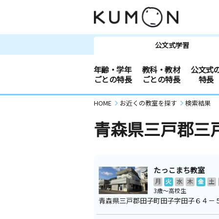
公文式学習
年齢・学年
教科・教材
公文式
ごとの特長
ごとの特長
特長
HOME
お近くの教室を探す
検索結果
青森県三戸郡三
たっこまち教室
月
火
水
木
金
土
3歳～高校生
青森県三戸郡田子町田子字田子６４－