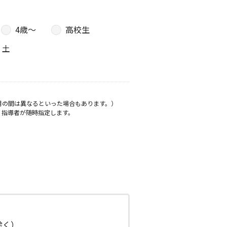
4歳〜
高校生
土
月の間は異なるといった場合もあります。）
、指導者が随時指定します。
日除く）