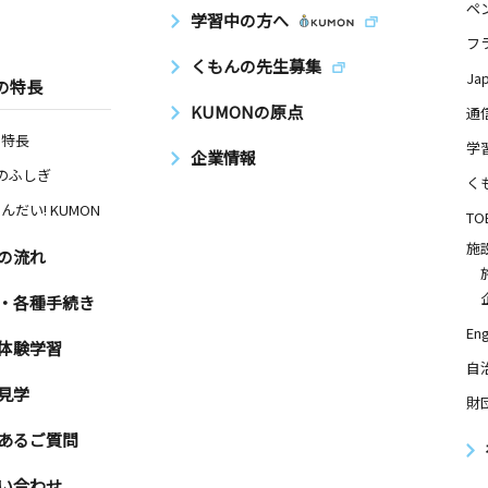
ペ
学習中の方へ
フ
くもんの先生募集
Ja
の特長
KUMONの原点
通
の特長
学
企業情報
Nのふしぎ
く
んだい! KUMON
TO
施
の流れ
・各種手続き
Eng
体験学習
自
見学
財
あるご質問
い合わせ