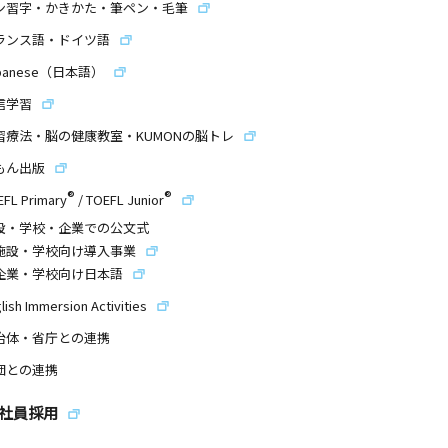
ン習字・かきかた・筆ペン・毛筆
ランス語・ドイツ語
panese（日本語）
信学習
習療法・脳の健康教室・KUMONの脳トレ
もん出版
®
®
EFL Primary
/
TOEFL Junior
設・学校・企業での公文式
施設・学校向け導入事業
企業・学校向け日本語
lish Immersion Activities
治体・省庁との連携
団との連携
社員採用