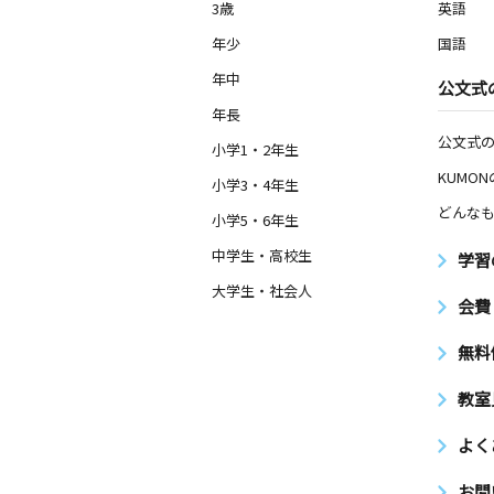
3歳
英語
年少
国語
年中
公文式
年長
公文式
小学1・2年生
KUMO
小学3・4年生
どんなも
小学5・6年生
中学生・高校生
学習
大学生・社会人
会費
無料
教室
よく
お問