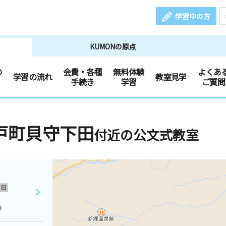
学習中の方
KUMONの原点
の
会費・各種
無料体験
よくあ
学習の流れ
教室見学
手続き
学習
ご質問
戸町貝守下田
付近の公文式教室
日
５