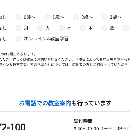
なし
0歳〜
1歳〜
2歳〜
3歳〜
なし
月
火
水
木
金
なし
オンライン&教室学習
のは2曜日となります。
ただき、詳しくは教室にお問い合わせください。（曜日によって異なる場合や7～8
ライン＆教室学習」での学習か）については、保護者の方とご相談させていただき
お電話での教室案内
も行っています
受付時間
72-100
9:30～17:30（土日、祝