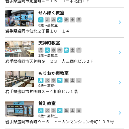
岩手県盛岡市鉈屋町４－１５ コーポ北田１Ｆ
せんぼく教室
月
火
水
木
金
土
日
0歳～高校生
岩手県盛岡市仙北２丁目１０－１４
天神町教室
月
火
水
木
金
土
日
2歳～高校生
岩手県盛岡市天神町９－２３ 吉三商店ビル２Ｆ
もりおか東教室
月
火
水
木
金
土
日
0歳～高校生
岩手県盛岡市神明町３－４相良ビル１階
肴町教室
月
火
水
木
金
土
日
0歳～高校生
岩手県盛岡市肴町９－５ トーカンマンション肴町１０３号