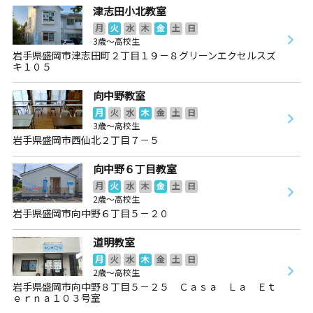
津志田小北教室
月
火
水
木
金
土
日
3歳～高校生
岩手県盛岡市津志田町２丁目１９－８グリーンエクセルスズ
キ１０５
向中野教室
月
火
水
木
金
土
日
3歳～高校生
岩手県盛岡市西仙北２丁目７－５
向中野６丁目教室
月
火
水
木
金
土
日
2歳～高校生
岩手県盛岡市向中野６丁目５－２０
道明教室
月
火
水
木
金
土
日
2歳～高校生
岩手県盛岡市向中野８丁目５－２５ Ｃａｓａ Ｌａ Ｅｔ
ｅｒｎａ１０３号室