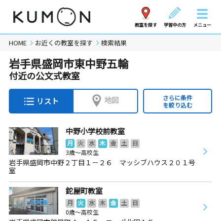
教室を探す
学習中の方
メニュー
HOME
お近くの教室を探す
検索結果
岩手県盛岡市東中野五輪
付近の公文式教室
さらに条件
地図
リスト
を絞り込む
中野小学校前教室
月
火
水
木
金
土
日
3歳～高校生
岩手県盛岡市中野２丁目１－２６ マッシブハウス２０１号
室
鉈屋町教室
月
火
水
木
金
土
日
0歳～高校生