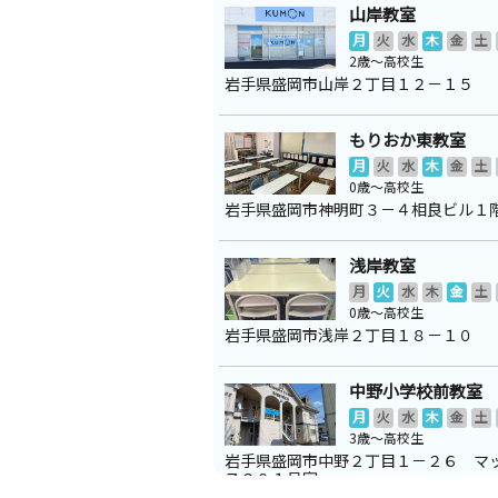
山岸教室
月
火
水
木
金
土
2歳～高校生
岩手県盛岡市山岸２丁目１２－１５
もりおか東教室
月
火
水
木
金
土
0歳～高校生
岩手県盛岡市神明町３－４相良ビル１
浅岸教室
月
火
水
木
金
土
0歳～高校生
岩手県盛岡市浅岸２丁目１８－１０
中野小学校前教室
月
火
水
木
金
土
3歳～高校生
岩手県盛岡市中野２丁目１－２６ マ
ス２０１号室