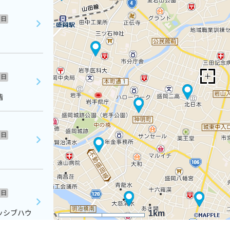
日
日
階
日
日
ッシブハウ
1km