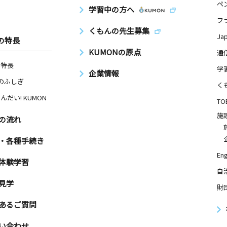
ペ
学習中の方へ
フ
くもんの先生募集
Ja
の特長
KUMONの原点
通
の特長
学
企業情報
Nのふしぎ
く
んだい! KUMON
TO
施
の流れ
・各種手続き
Eng
体験学習
自
見学
財
あるご質問
い合わせ