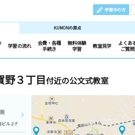
学習中の方
KUMONの原点
の
会費・各種
無料体験
よくあ
学習の流れ
教室見学
手続き
学習
ご質問
賀野３丁目
付近の公文式教室
日
店ビル２Ｆ