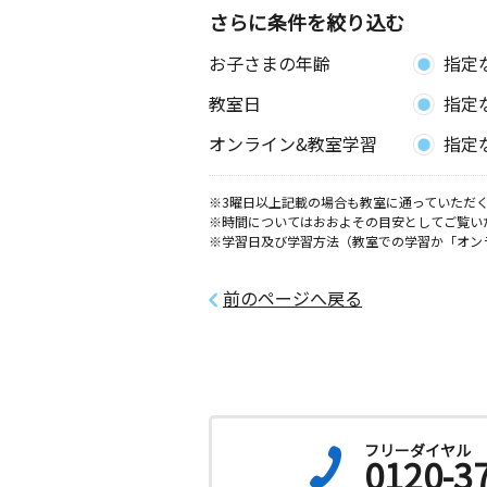
さらに条件を絞り込む
本町通教室
お子さまの年齢
指定
月
火
水
木
金
土
1歳～高校生
教室日
指定
岩手県盛岡市本町通１丁目１４－８ 
－１０１
オンライン&教室学習
指定
肴町教室
月
火
水
木
金
土
※3曜日以上記載の場合も教室に通っていただく
※時間についてはおおよその目安としてご覧い
0歳～高校生
※学習日及び学習方法（教室での学習か「オン
岩手県盛岡市肴町９－５ トーカンマ
町１０３号
前のページへ戻る
鉈屋町教室
月
火
水
木
金
土
0歳～高校生
岩手県盛岡市鉈屋町４－１５ コーポ
上盛岡教室
フリーダイヤル
0120-3
月
火
水
木
金
土
0歳～高校生