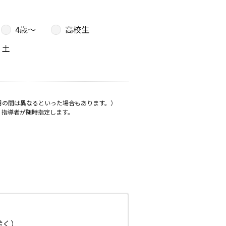
4歳〜
高校生
土
月の間は異なるといった場合もあります。）
、指導者が随時指定します。
日除く）