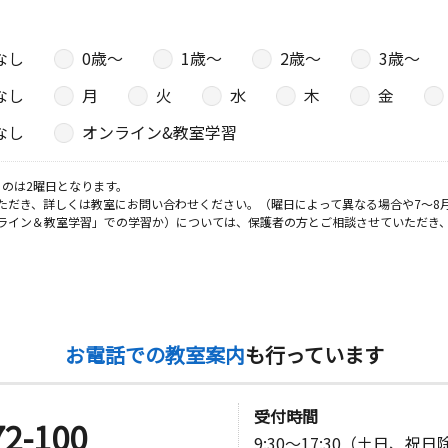
なし
0歳〜
1歳〜
2歳〜
3歳〜
日
なし
月
火
水
木
金
グラーベ１
なし
オンライン&教室学習
日
のは2曜日となります。
ただき、詳しくは教室にお問い合わせください。（曜日によって異なる場合や7～8
ライン＆教室学習」での学習か）については、保護者の方とご相談させていただき
ンション肴
日
お電話での教室案内
も行っています
北田１Ｆ
受付時間
72-100
日
9:30～17:30（土日、祝