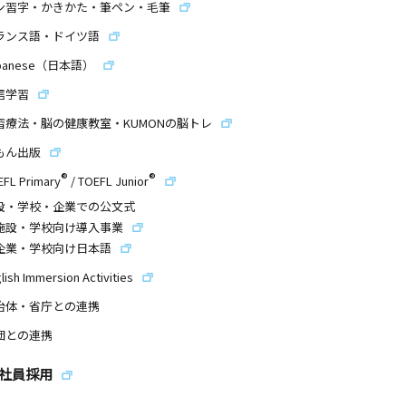
ン習字・かきかた・筆ペン・毛筆
ランス語・ドイツ語
panese（日本語）
信学習
習療法・脳の健康教室・KUMONの脳トレ
もん出版
®
®
EFL Primary
/
TOEFL Junior
設・学校・企業での公文式
施設・学校向け導入事業
企業・学校向け日本語
lish Immersion Activities
治体・省庁との連携
団との連携
社員採用