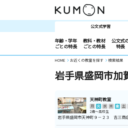
公文式学習
年齢・学年
教科・教材
公文式
ごとの特長
ごとの特長
特長
HOME
お近くの教室を探す
検索結果
岩手県盛岡市加
天神町教室
月
火
水
木
金
土
2歳～高校生
岩手県盛岡市天神町９－２３ 吉三商