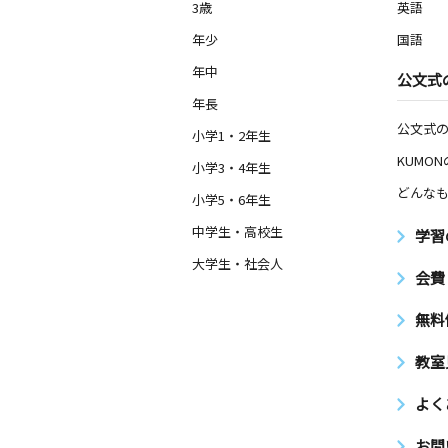
3歳
英語
年少
国語
年中
公文式
年長
公文式
小学1・2年生
KUMO
小学3・4年生
どんなも
小学5・6年生
中学生・高校生
学習
大学生・社会人
会費
無料
教室
よく
お問