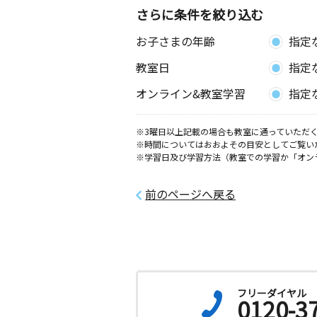
さらに条件を絞り込む
向中野教室
お子さまの年齢
指定
月
火
水
木
金
土
3歳～高校生
教室日
指定
岩手県盛岡市西仙北２丁目７－５
オンライン&教室学習
指定
向中野６丁目教室
月
火
水
木
金
土
※3曜日以上記載の場合も教室に通っていただく
※時間についてはおおよその目安としてご覧い
2歳～高校生
※学習日及び学習方法（教室での学習か「オン
岩手県盛岡市向中野６丁目５－２０
前のページへ戻る
フリーダイヤル
0120-3