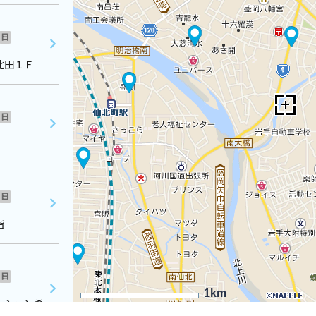
日
北田１Ｆ
日
日
階
日
1km
ンション肴