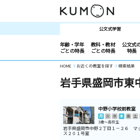
公文式学習
年齢・学年
教科・教材
公文式
ごとの特長
ごとの特長
特長
HOME
お近くの教室を探す
検索結果
岩手県盛岡市東
中野小学校前教室
月
火
水
木
金
土
3歳～高校生
岩手県盛岡市中野２丁目１－２６ マ
ス２０１号室