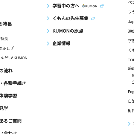
ペ
学習中の方へ
フ
くもんの先生募集
Ja
の特長
KUMONの原点
通
の特長
学
企業情報
Nのふしぎ
く
んだい! KUMON
TO
施
の流れ
・各種手続き
Eng
体験学習
自
見学
財
あるご質問
い合わせ