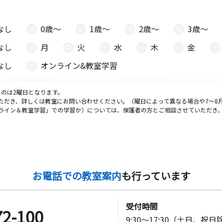
なし
0歳〜
1歳〜
2歳〜
3歳〜
日
なし
月
火
水
木
金
なし
オンライン&教室学習
日
のは2曜日となります。
ただき、詳しくは教室にお問い合わせください。（曜日によって異なる場合や7～8
ライン＆教室学習」での学習か）については、保護者の方とご相談させていただき
お電話での教室案内
も行っています
受付時間
72-100
9:30～17:30（土日、祝