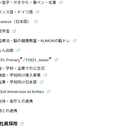
ン習字・かきかた・筆ペン・毛筆
ランス語・ドイツ語
panese（日本語）
信学習
習療法・脳の健康教室・KUMONの脳トレ
もん出版
®
®
EFL Primary
/
TOEFL Junior
設・学校・企業での公文式
施設・学校向け導入事業
企業・学校向け日本語
lish Immersion Activities
治体・省庁との連携
団との連携
社員採用