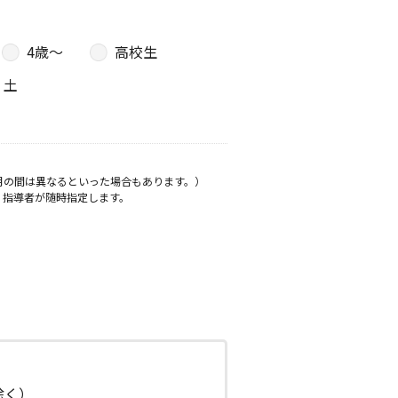
4歳〜
高校生
土
月の間は異なるといった場合もあります。）
、指導者が随時指定します。
日除く）