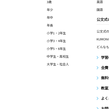
3歳
英語
年少
国語
年中
公文式
年長
公文式
小学1・2年生
KUMO
小学3・4年生
どんなも
小学5・6年生
中学生・高校生
学習
大学生・社会人
会費
無料
教室
よく
お問