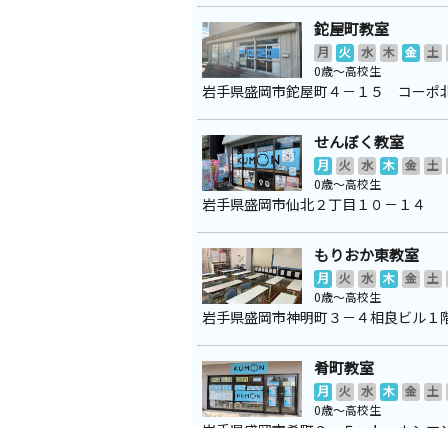
鉈屋町教室
月
火
水
木
金
土
0歳～高校生
岩手県盛岡市鉈屋町４－１５ コーポ
せんぼく教室
月
火
水
木
金
土
0歳～高校生
岩手県盛岡市仙北２丁目１０－１４
もりおか東教室
月
火
水
木
金
土
0歳～高校生
岩手県盛岡市神明町３－４相良ビル１
肴町教室
月
火
水
木
金
土
0歳～高校生
岩手県盛岡市肴町９－５ トーカンマ
町１０３号