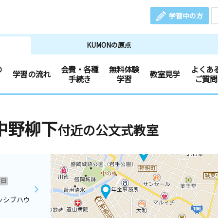
学習中の方
KUMONの原点
の
会費・各種
無料体験
よくあ
学習の流れ
教室見学
手続き
学習
ご質問
中野柳下
付近の公文式教室
日
ッシブハウ