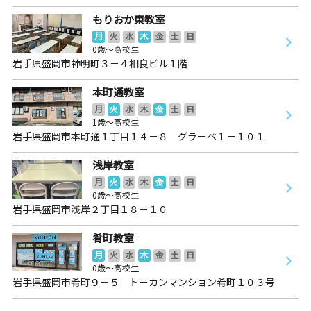
もりおか東教室
月
火
水
木
金
土
日
0歳～高校生
岩手県盛岡市神明町３－４相良ビル１階
本町通教室
月
火
水
木
金
土
日
1歳～高校生
岩手県盛岡市本町通１丁目１４－８ グラーベ１－１０１
浅岸教室
月
火
水
木
金
土
日
0歳～高校生
岩手県盛岡市浅岸２丁目１８－１０
肴町教室
月
火
水
木
金
土
日
0歳～高校生
岩手県盛岡市肴町９－５ トーカンマンション肴町１０３号