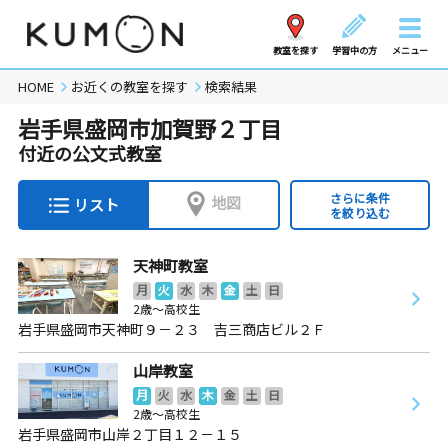
教室を探す
学習中の方
メニュー
HOME
お近くの教室を探す
検索結果
岩手県盛岡市加賀野２丁目
付近の公文式教室
さらに条件
地図
リスト
を絞り込む
天神町教室
月
火
水
木
金
土
日
2歳～高校生
岩手県盛岡市天神町９－２３ 吉三商店ビル２Ｆ
山岸教室
月
火
水
木
金
土
日
2歳～高校生
岩手県盛岡市山岸２丁目１２－１５