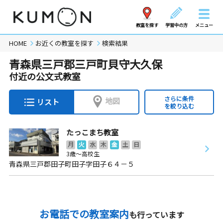
教室を探す
学習中の方
メニュー
HOME
お近くの教室を探す
検索結果
青森県三戸郡三戸町貝守大久保
付近の公文式教室
さらに条件
地図
リスト
を絞り込む
たっこまち教室
月
火
水
木
金
土
日
3歳～高校生
青森県三戸郡田子町田子字田子６４－５
お電話での教室案内
も行っています