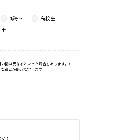
4歳〜
高校生
土
月の間は異なるといった場合もあります。）
、指導者が随時指定します。
日除く）