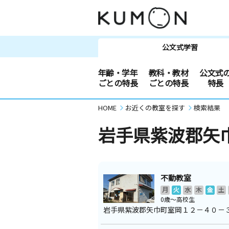
公文式学習
年齢・学年
教科・教材
公文式
ごとの特長
ごとの特長
特長
HOME
お近くの教室を探す
検索結果
岩手県紫波郡矢
不動教室
月
火
水
木
金
土
0歳～高校生
岩手県紫波郡矢巾町室岡１２－４０－