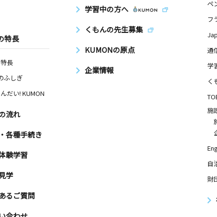
ペ
学習中の方へ
フ
くもんの先生募集
Ja
の特長
KUMONの原点
通
の特長
学
企業情報
Nのふしぎ
く
んだい! KUMON
TO
施
の流れ
・各種手続き
Eng
体験学習
自
見学
財
あるご質問
い合わせ