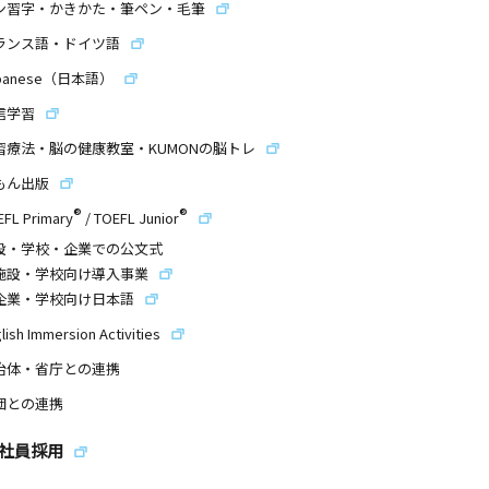
ン習字・かきかた・筆ペン・毛筆
ランス語・ドイツ語
panese（日本語）
信学習
習療法・脳の健康教室・KUMONの脳トレ
もん出版
®
®
EFL Primary
/
TOEFL Junior
設・学校・企業での公文式
施設・学校向け導入事業
企業・学校向け日本語
lish Immersion Activities
治体・省庁との連携
団との連携
社員採用