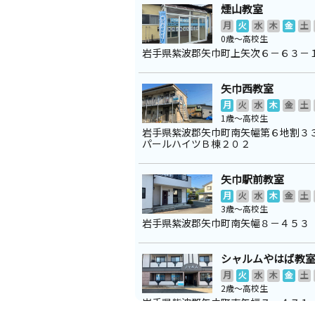
煙山教室
月
火
水
木
金
土
0歳～高校生
岩手県紫波郡矢巾町上矢次６－６３－
矢巾西教室
月
火
水
木
金
土
1歳～高校生
岩手県紫波郡矢巾町南矢幅第６地割
パールハイツＢ棟２０２
矢巾駅前教室
月
火
水
木
金
土
3歳～高校生
岩手県紫波郡矢巾町南矢幅８－４５３
シャルムやはば教
月
火
水
木
金
土
2歳～高校生
岩手県紫波郡矢巾町南矢幅７－４７１