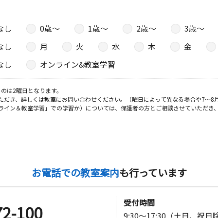
なし
0歳〜
1歳〜
2歳〜
3歳〜
なし
月
火
水
木
金
なし
オンライン&教室学習
のは2曜日となります。
ただき、詳しくは教室にお問い合わせください。（曜日によって異なる場合や7～8
ライン＆教室学習」での学習か）については、保護者の方とご相談させていただき
お電話での教室案内
も行っています
受付時間
72-100
9:30～17:30（土日、祝