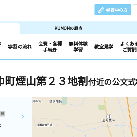
学習中の方
KUMONの原点
の
会費・各種
無料体験
よくあ
学習の流れ
教室見学
手続き
学習
ご質問
巾町煙山第２３地割
付近の公文式
日
３