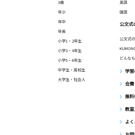
3歳
英語
年少
国語
年中
公文式
年長
公文式
小学1・2年生
KUMO
小学3・4年生
どんなも
小学5・6年生
中学生・高校生
学習
大学生・社会人
会費
無料
教室
よく
お問