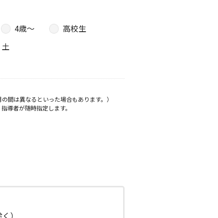
4歳〜
高校生
土
月の間は異なるといった場合もあります。）
、指導者が随時指定します。
日除く）