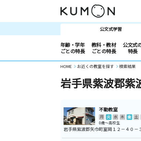
公文式学習
年齢・学年
教科・教材
公文式
ごとの特長
ごとの特長
特長
HOME
お近くの教室を探す
検索結果
岩手県紫波郡紫
不動教室
月
火
水
木
金
土
0歳～高校生
岩手県紫波郡矢巾町室岡１２－４０－