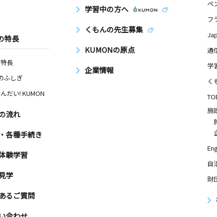
ペ
学習中の方へ
フ
くもんの先生募集
Ja
の特長
KUMONの原点
通
の特長
学
企業情報
Nのふしぎ
く
んだい! KUMON
TO
施
の流れ
・各種手続き
Eng
体験学習
自
見学
財
あるご質問
い合わせ