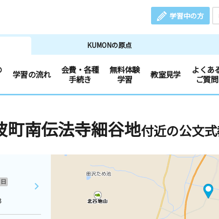
学習中の方
KUMONの原点
の
会費・各種
無料体験
よくあ
学習の流れ
教室見学
手続き
学習
ご質問
波町南伝法寺細谷地
付近の公文式
日
３