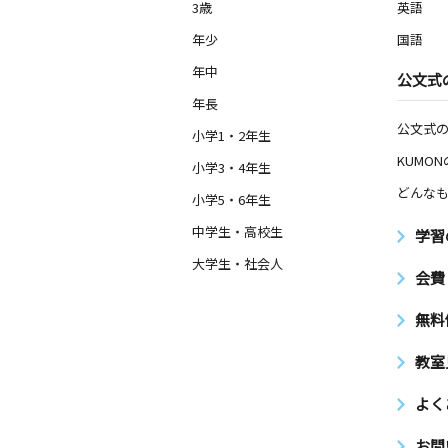
3歳
英語
年少
国語
年中
公文式
年長
公文式
小学1・2年生
KUMO
小学3・4年生
どんなも
小学5・6年生
中学生・高校生
学習
大学生・社会人
会費
無料
教室
よく
お問