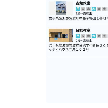
古館教室
月
火
水
木
金
土
3歳～高校生
岩手県紫波郡紫波町中島字桜田１番地
日詰教室
月
火
水
木
金
土
2歳～高校生
岩手県紫波郡紫波町日詰字中新田２０
ッディハウス寺澤１０２号