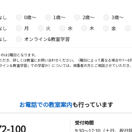
なし
0歳〜
1歳〜
2歳〜
3歳〜
なし
月
火
水
木
金
なし
オンライン&教室学習
のは2曜日となります。
ただき、詳しくは教室にお問い合わせください。（曜日によって異なる場合や7～8
ライン＆教室学習」での学習か）については、保護者の方とご相談させていただき
お電話での教室案内
も行っています
受付時間
72-100
9:30～17:30（土日、祝