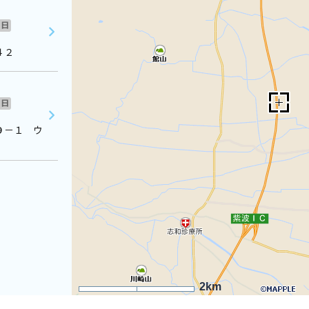
日
４２
日
９－１ ウ
2km