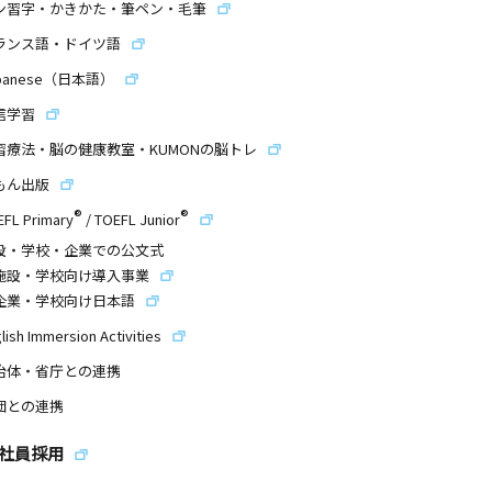
ン習字・かきかた・筆ペン・毛筆
ランス語・ドイツ語
panese（日本語）
信学習
習療法・脳の健康教室・KUMONの脳トレ
もん出版
®
®
EFL Primary
/
TOEFL Junior
設・学校・企業での公文式
施設・学校向け導入事業
企業・学校向け日本語
lish Immersion Activities
治体・省庁との連携
団との連携
社員採用