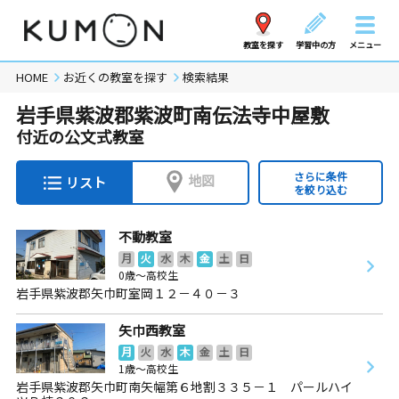
教室を探す
学習中の方
メニュー
HOME
お近くの教室を探す
検索結果
岩手県紫波郡紫波町南伝法寺中屋敷
付近の公文式教室
さらに条件
地図
リスト
を絞り込む
不動教室
月
火
水
木
金
土
日
0歳～高校生
岩手県紫波郡矢巾町室岡１２－４０－３
矢巾西教室
月
火
水
木
金
土
日
1歳～高校生
岩手県紫波郡矢巾町南矢幅第６地割３３５－１ パールハイ