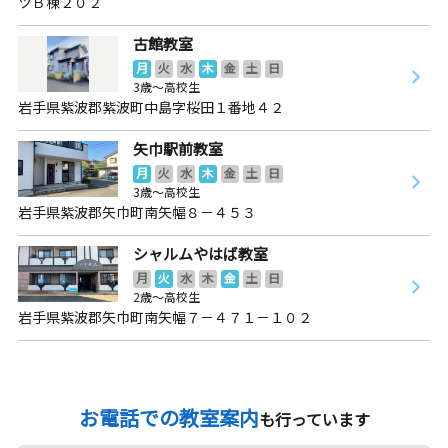
ツＢ棟２０２
古館教室
月
火
水
木
金
土
日
3歳～高校生
岩手県紫波郡紫波町中島字桜田１番地４２
矢巾駅前教室
月
火
水
木
金
土
日
3歳～高校生
岩手県紫波郡矢巾町南矢幅８－４５３
シャルムやはば教室
月
火
水
木
金
土
日
2歳～高校生
岩手県紫波郡矢巾町南矢幅７－４７１－１０２
お電話での教室案内
も行っています