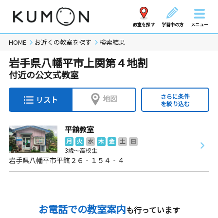
教室を探す
学習中の方
メニュー
HOME
お近くの教室を探す
検索結果
岩手県八幡平市上関第４地割
付近の公文式教室
さらに条件
地図
リスト
を絞り込む
平舘教室
月
火
水
木
金
土
日
3歳～高校生
岩手県八幡平市平舘２６‐１５４‐４
お電話での教室案内
も行っています