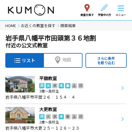
教室を探す
学習中の方
メニュー
HOME
お近くの教室を探す
検索結果
岩手県八幡平市田頭第３６地割
付近の公文式教室
さらに条件
地図
リスト
を絞り込む
平舘教室
月
火
水
木
金
土
日
3歳～高校生
岩手県八幡平市平舘２６‐１５４‐４
大更教室
月
火
水
木
金
土
日
2歳～高校生
岩手県八幡平市大更２５－１２８－２３