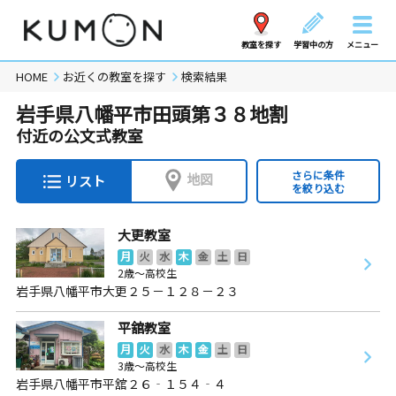
教室を探す
学習中の方
メニュー
HOME
お近くの教室を探す
検索結果
岩手県八幡平市田頭第３８地割
付近の公文式教室
さらに条件
地図
リスト
を絞り込む
大更教室
月
火
水
木
金
土
日
2歳～高校生
岩手県八幡平市大更２５－１２８－２３
平舘教室
月
火
水
木
金
土
日
3歳～高校生
岩手県八幡平市平舘２６‐１５４‐４