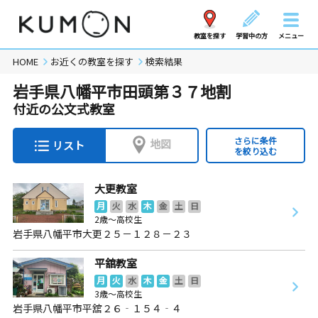
教室を探す
学習中の方
メニュー
HOME
お近くの教室を探す
検索結果
岩手県八幡平市田頭第３７地割
付近の公文式教室
さらに条件
地図
リスト
を絞り込む
大更教室
月
火
水
木
金
土
日
2歳～高校生
岩手県八幡平市大更２５－１２８－２３
平舘教室
月
火
水
木
金
土
日
3歳～高校生
岩手県八幡平市平舘２６‐１５４‐４