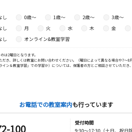
なし
0歳〜
1歳〜
2歳〜
3歳〜
なし
月
火
水
木
金
なし
オンライン&教室学習
のは2曜日となります。
ただき、詳しくは教室にお問い合わせください。（曜日によって異なる場合や7～8
ライン＆教室学習」での学習か）については、保護者の方とご相談させていただき
お電話での教室案内
も行っています
受付時間
72-100
9:30～17:30（土日、祝