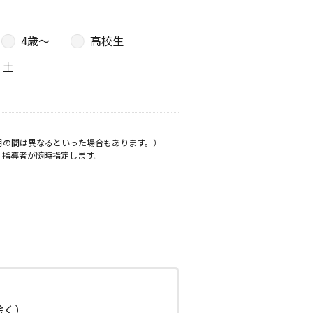
4歳〜
高校生
土
月の間は異なるといった場合もあります。）
、指導者が随時指定します。
日除く）