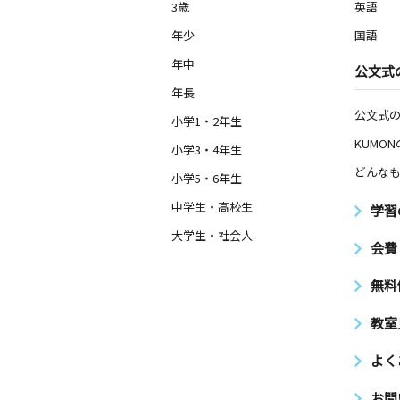
3歳
英語
年少
国語
年中
公文式
年長
公文式
小学1・2年生
KUMO
小学3・4年生
どんなも
小学5・6年生
中学生・高校生
学習
大学生・社会人
会費
無料
教室
よく
お問