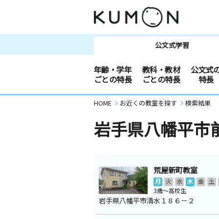
公文式学習
年齢・学年
教科・教材
公文式
ごとの特長
ごとの特長
特長
HOME
お近くの教室を探す
検索結果
岩手県八幡平市
荒屋新町教室
月
火
水
木
金
土
3歳～高校生
岩手県八幡平市清水１８６－２