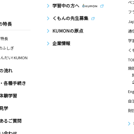
ペ
学習中の方へ
フ
くもんの先生募集
Ja
の特長
KUMONの原点
通
の特長
学
企業情報
Nのふしぎ
く
んだい! KUMON
TO
施
の流れ
・各種手続き
Eng
体験学習
自
見学
財
あるご質問
い合わせ