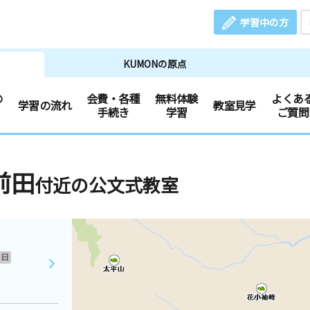
学習中の方
KUMONの原点
の
会費・各種
無料体験
よくあ
学習の流れ
教室見学
手続き
学習
ご質問
前田
付近の公文式教室
日