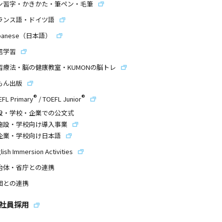
ン習字・かきかた・筆ペン・毛筆
ランス語・ドイツ語
panese（日本語）
信学習
習療法・脳の健康教室・KUMONの脳トレ
もん出版
®
®
EFL Primary
/
TOEFL Junior
設・学校・企業での公文式
施設・学校向け導入事業
企業・学校向け日本語
lish Immersion Activities
治体・省庁との連携
団との連携
社員採用