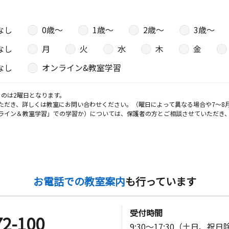
なし
0歳〜
1歳〜
2歳〜
3歳〜
なし
月
火
水
木
金
なし
オンライン&教室学習
のは2曜日となります。
ただき、詳しくは教室にお問い合わせください。（曜日によって異なる場合や7～8
ライン＆教室学習」での学習か）については、保護者の方とご相談させていただき
お電話での教室案内
も行っています
受付時間
72-100
9:30～17:30（土日、祝