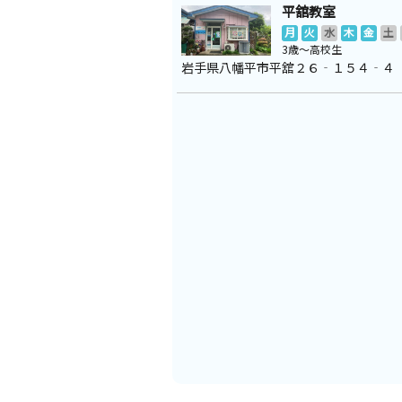
平舘教室
月
火
水
木
金
土
3歳～高校生
岩手県八幡平市平舘２６‐１５４‐４