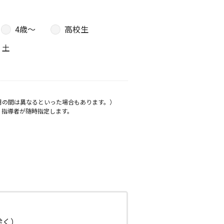
4歳〜
高校生
土
月の間は異なるといった場合もあります。）
、指導者が随時指定します。
日除く）