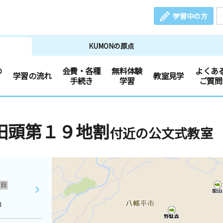
学習中の方
KUMONの原点
の
会費・各種
無料体験
よくあ
学習の流れ
教室見学
手続き
学習
ご質問
田頭第１９地割
付近の公文式教室
日
３