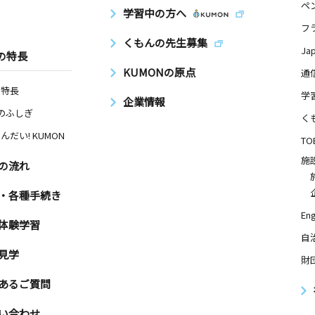
ペ
学習中の方へ
フ
くもんの先生募集
Ja
の特長
KUMONの原点
通
の特長
学
企業情報
Nのふしぎ
く
んだい! KUMON
TO
施
の流れ
・各種手続き
Eng
体験学習
自
見学
財
あるご質問
い合わせ