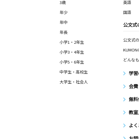
3歳
英語
年少
国語
年中
公文式
年長
公文式
小学1・2年生
KUMO
小学3・4年生
どんなも
小学5・6年生
中学生・高校生
学習
大学生・社会人
会費
無料
教室
よく
お問