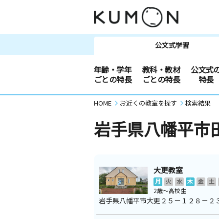
公文式学習
年齢・学年
教科・教材
公文式
ごとの特長
ごとの特長
特長
HOME
お近くの教室を探す
検索結果
岩手県八幡平市
大更教室
月
火
水
木
金
土
2歳～高校生
岩手県八幡平市大更２５－１２８－２