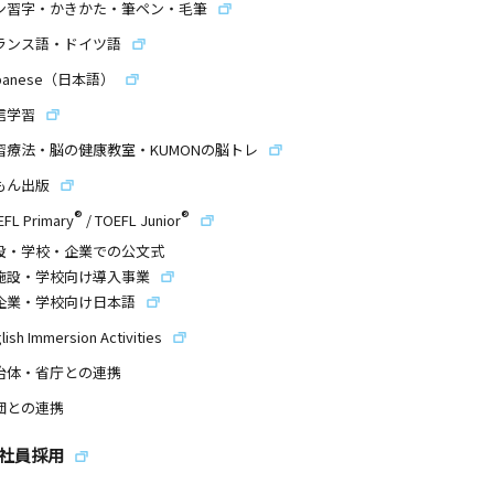
ン習字・かきかた・筆ペン・毛筆
ランス語・ドイツ語
panese（日本語）
信学習
習療法・脳の健康教室・KUMONの脳トレ
もん出版
®
®
EFL Primary
/
TOEFL Junior
設・学校・企業での公文式
施設・学校向け導入事業
企業・学校向け日本語
lish Immersion Activities
治体・省庁との連携
団との連携
社員採用