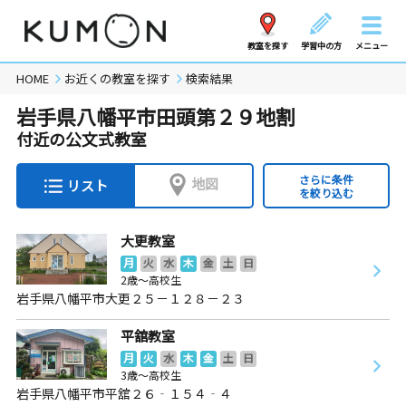
教室を探す
学習中の方
メニュー
HOME
お近くの教室を探す
検索結果
岩手県八幡平市田頭第２９地割
付近の公文式教室
さらに条件
地図
リスト
を絞り込む
大更教室
月
火
水
木
金
土
日
2歳～高校生
岩手県八幡平市大更２５－１２８－２３
平舘教室
月
火
水
木
金
土
日
3歳～高校生
岩手県八幡平市平舘２６‐１５４‐４