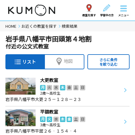
教室を探す
学習中の方
メニュー
HOME
お近くの教室を探す
検索結果
岩手県八幡平市田頭第４地割
付近の公文式教室
さらに条件
地図
リスト
を絞り込む
大更教室
月
火
水
木
金
土
日
2歳～高校生
岩手県八幡平市大更２５－１２８－２３
平舘教室
月
火
水
木
金
土
日
3歳～高校生
岩手県八幡平市平舘２６‐１５４‐４