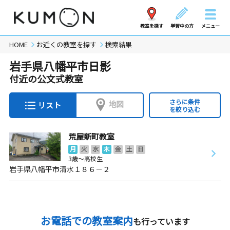
教室を探す
学習中の方
メニュー
HOME
お近くの教室を探す
検索結果
岩手県八幡平市日影
付近の公文式教室
さらに条件
地図
リスト
を絞り込む
荒屋新町教室
月
火
水
木
金
土
日
3歳～高校生
岩手県八幡平市清水１８６－２
お電話での教室案内
も行っています