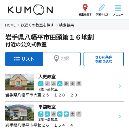
教室を探す
学習中の方
メニュー
HOME
お近くの教室を探す
検索結果
岩手県八幡平市田頭第１６地割
付近の公文式教室
さらに条件
地図
リスト
を絞り込む
大更教室
月
火
水
木
金
土
日
2歳～高校生
岩手県八幡平市大更２５－１２８－２３
平舘教室
月
火
水
木
金
土
日
3歳～高校生
岩手県八幡平市平舘２６‐１５４‐４