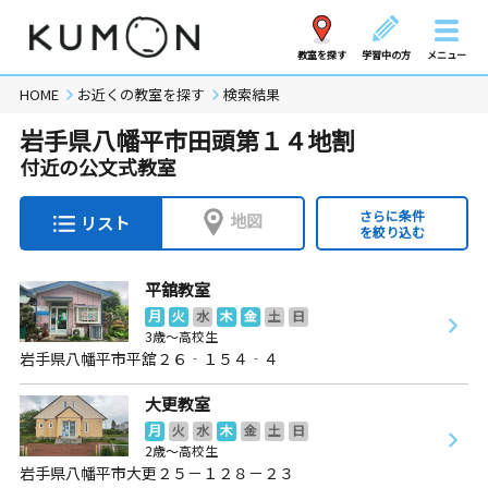
教室を探す
学習中の方
メニュー
HOME
お近くの教室を探す
検索結果
岩手県八幡平市田頭第１４地割
付近の公文式教室
さらに条件
地図
リスト
を絞り込む
平舘教室
月
火
水
木
金
土
日
3歳～高校生
岩手県八幡平市平舘２６‐１５４‐４
大更教室
月
火
水
木
金
土
日
2歳～高校生
岩手県八幡平市大更２５－１２８－２３