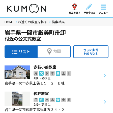
教室を探す
学習中の方
メニュー
HOME
お近くの教室を探す
検索結果
岩手県一関市厳美町舟卸
付近の公文式教室
さらに条件
地図
リスト
を絞り込む
赤荻小前教室
月
火
水
木
金
土
日
4歳～高校生
岩手県一関市赤荻上袋１５－２ Ｂ棟
萩荘教室
月
火
水
木
金
土
日
2歳～高校生
岩手県一関市萩荘字高梨北方３４‐２