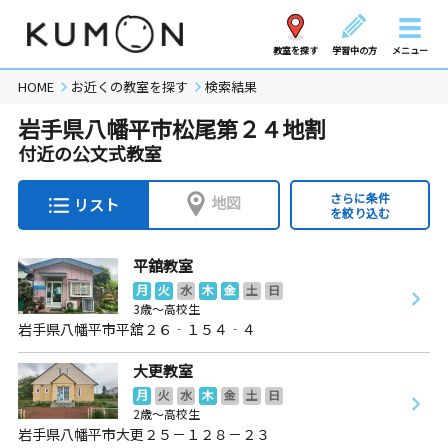
教室を探す
学習中の方
メニュー
HOME
お近くの教室を探す
検索結果
岩手県八幡平市松尾第２４地割
付近の公文式教室
さらに条件
地図
リスト
を絞り込む
平舘教室
月
火
水
木
金
土
日
3歳～高校生
岩手県八幡平市平舘２６‐１５４‐４
大更教室
月
火
水
木
金
土
日
2歳～高校生
岩手県八幡平市大更２５－１２８－２３