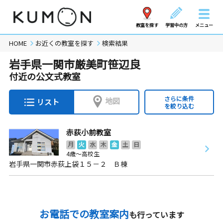
教室を探す
学習中の方
メニュー
HOME
お近くの教室を探す
検索結果
岩手県一関市厳美町笹辺良
付近の公文式教室
さらに条件
地図
リスト
を絞り込む
赤荻小前教室
月
火
水
木
金
土
日
4歳～高校生
岩手県一関市赤荻上袋１５－２ Ｂ棟
お電話での教室案内
も行っています