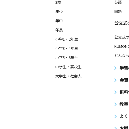
3歳
英語
年少
国語
年中
公文式
年長
公文式
小学1・2年生
KUMO
小学3・4年生
どんなも
小学5・6年生
中学生・高校生
学習
大学生・社会人
会費
無料
教室
よく
お問