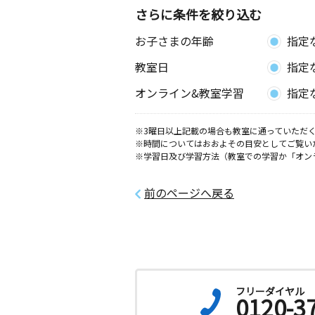
さらに条件を絞り込む
諏訪東教室
お子さまの年齢
指定
月
火
水
木
金
土
3歳～高校生
教室日
指定
宮城県大崎市古川諏訪１丁目２‐１８
訪東町内会集会所
オンライン&教室学習
指定
田尻教室
月
火
水
木
金
土
※3曜日以上記載の場合も教室に通っていただく
※時間についてはおおよその目安としてご覧い
3歳～高校生
※学習日及び学習方法（教室での学習か「オン
宮城県大崎市田尻字町６０－２
前のページへ戻る
フリーダイヤル
0120-3