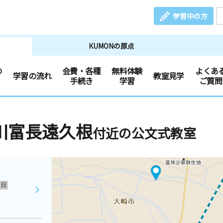
学習中の方
KUMONの原点
の
会費・各種
無料体験
よくあ
学習の流れ
教室見学
手続き
学習
ご質問
川富長遠久根
付近の公文式教室
日