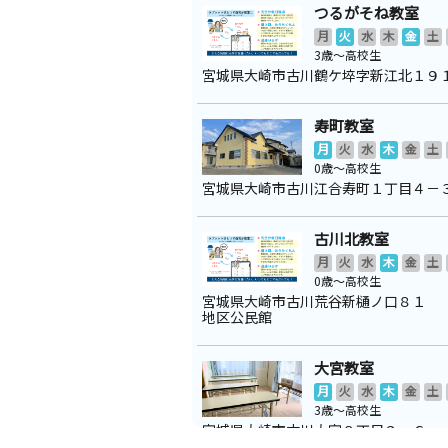
つるがそね教室
月
火
水
木
金
土
3歳～高校生
宮城県大崎市古川鶴ケ埣字新江北１９
寿町教室
月
火
水
木
金
土
0歳～高校生
宮城県大崎市古川江合寿町１丁目４－
古川北教室
月
火
水
木
金
土
0歳～高校生
宮城県大崎市古川荒谷新樋ノ口８１
地区公民館
大宮教室
月
火
水
木
金
土
3歳～高校生
宮城県大崎市古川大宮８丁目９－６