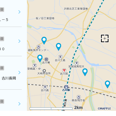
日
１－５
日
３０
日
 古川長岡
日
2km