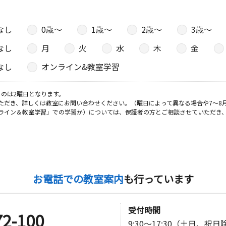
なし
0歳〜
1歳〜
2歳〜
3歳〜
日
なし
月
火
水
木
金
４‐１ 諏
なし
オンライン&教室学習
日
のは2曜日となります。
ただき、詳しくは教室にお問い合わせください。（曜日によって異なる場合や7～8
ライン＆教室学習」での学習か）については、保護者の方とご相談させていただき
お電話での教室案内
も行っています
受付時間
72-100
9:30～17:30（土日、祝