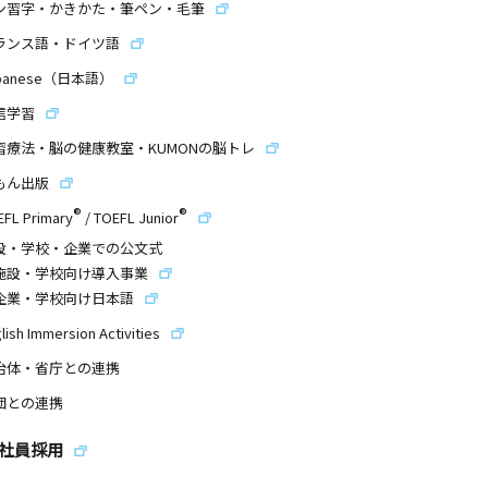
ン習字・かきかた・筆ペン・毛筆
ランス語・ドイツ語
panese（日本語）
信学習
習療法・脳の健康教室・KUMONの脳トレ
もん出版
®
®
EFL Primary
/
TOEFL Junior
設・学校・企業での公文式
施設・学校向け導入事業
企業・学校向け日本語
lish Immersion Activities
治体・省庁との連携
団との連携
社員採用