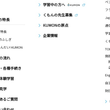
ペ
学習中の方へ
フ
くもんの先生募集
Ja
の特長
KUMONの原点
通
の特長
学
企業情報
Nのふしぎ
く
んだい! KUMON
TO
施
の流れ
・各種手続き
Eng
体験学習
自
見学
財
あるご質問
い合わせ