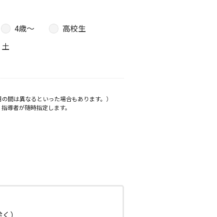
4歳〜
高校生
土
月の間は異なるといった場合もあります。）
、指導者が随時指定します。
日除く）