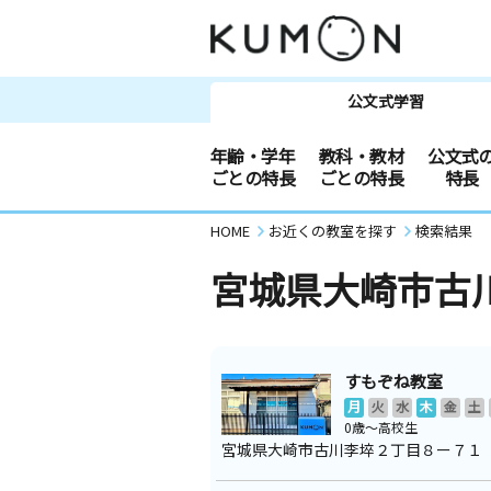
公文式学習
年齢・学年
教科・教材
公文式
ごとの特長
ごとの特長
特長
HOME
お近くの教室を探す
検索結果
宮城県大崎市古
すもぞね教室
月
火
水
木
金
土
0歳～高校生
宮城県大崎市古川李埣２丁目８ー７１