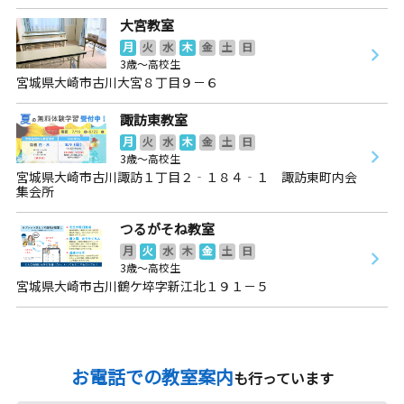
大宮教室
月
火
水
木
金
土
日
3歳～高校生
宮城県大崎市古川大宮８丁目９－６
諏訪東教室
月
火
水
木
金
土
日
3歳～高校生
宮城県大崎市古川諏訪１丁目２‐１８４‐１ 諏訪東町内会
集会所
つるがそね教室
月
火
水
木
金
土
日
3歳～高校生
宮城県大崎市古川鶴ケ埣字新江北１９１－５
お電話での教室案内
も行っています