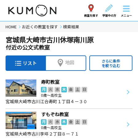
教室を探す
学習中の方
メニュー
HOME
お近くの教室を探す
検索結果
宮城県大崎市古川休塚南川原
付近の公文式教室
さらに条件
地図
リスト
を絞り込む
寿町教室
月
火
水
木
金
土
日
0歳～高校生
宮城県大崎市古川江合寿町１丁目４－３０
すもぞね教室
月
火
水
木
金
土
日
0歳～高校生
宮城県大崎市古川李埣２丁目８ー７１